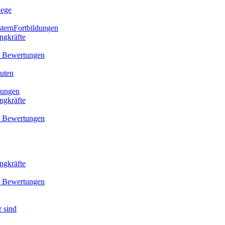
lege
Fortbildungen
ingkräfte
d Bewertungen
euten
dungen
ingkräfte
d Bewertungen
ingkräfte
d Bewertungen
 sind